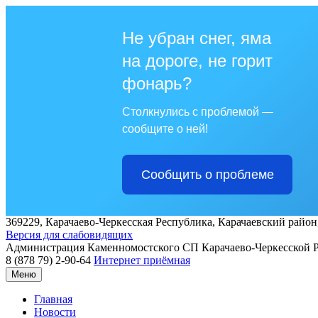
Не убран снег, яма
на дороге, не горит
фонарь?
Столкнулись с проблемой —
сообщите о ней!
Сообщить о проблеме
369229, Карачаево-Черкесская Республика, Карачаевский район,
Версия для слабовидящих
Администрация
Каменномостского СП
Карачаево-Черкесской 
8 (878 79) 2-90-64
Интернет приёмная
Меню
Главная
Новости